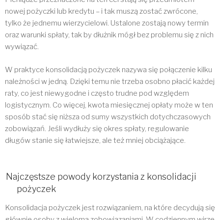
nowej pożyczki lub kredytu – i tak muszą zostać zwrócone,
tylko że jednemu wierzycielowi. Ustalone zostają nowy termin
oraz warunki spłaty, tak by dłużnik mógł bez problemu się z nich
wywiązać.
W praktyce konsolidacją pożyczek nazywa się połączenie kilku
należności w jedną. Dzięki temu nie trzeba osobno płacić każdej
raty, co jest niewygodne i często trudne pod względem
logistycznym. Co więcej, kwota miesięcznej opłaty może w ten
sposób stać się niższa od sumy wszystkich dotychczasowych
zobowiązań. Jeśli wydłuży się okres spłaty, regulowanie
długów stanie się łatwiejsze, ale też mniej obciążające.
Najczęstsze powody korzystania z konsolidacji
pożyczek
Konsolidacja pożyczek jest rozwiązaniem, na które decydują się
głównie osoby z wieloma zobowiązaniami. W codziennym wirze