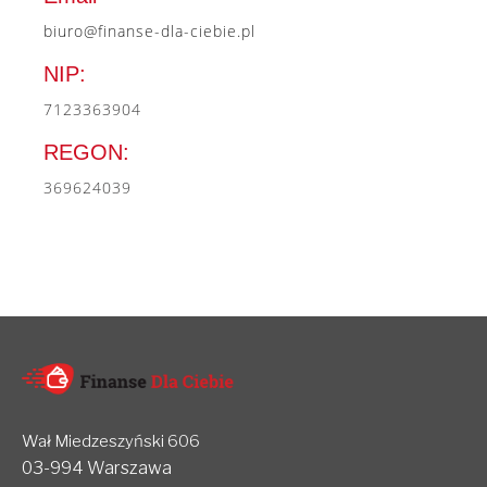
biuro@finanse-dla-ciebie.pl
NIP:
7123363904
REGON:
369624039
Wał Miedzeszyński 606
03-994 Warszawa