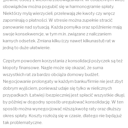
obowiązków można pogubić się w harmonogramie spłaty.
Niektórzy mylą wierzycieli, przelewają złe kwoty czy wręcz
zapominają o płatności. W stresie można zupełnie stracić
panowanie nad sytuacją. Każda pomyłka oraz spóźnienie mają
swoje konsekwencje, w tym m.in. związane z naliczaniem
karnych odsetek. Zmiana kilku (czy nawet kilkunastu!) rat w
jedną to duże ułatwienie.
Częstym powodem korzystania z konsolidacji pożyczek są też
kłopoty finansowe. Nagle może się okazać, że suma
wszystkich rat za bardzo obciąża domowy budżet.
Negocjowanie prolongaty w każdym banku/firmie nie jest zbyt
dobrym wyjściem, ponieważ udaje się tylko w nielicznych
przypadkach. Łatwiej i bezpieczniej jest spłacić wszystkie długi,
by później w dogodny sposób uregulować konsolidację. W ten
sposób można wynegocjować niższą kwotę raty oraz dłuższy
okres spłaty. Koszty rozłożą się w czasie, dlatego nie będą już
tak problematyczne.