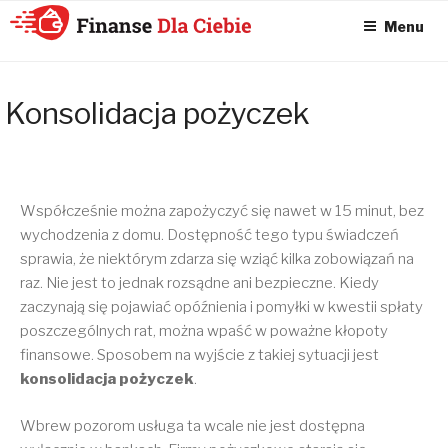
Menu
KONSOLIDACJA
CHWILÓWEK
Konsolidacja pożyczek
ONLINE – FINANSE
DLA CIEBIE –
SPŁATA
CHWILÓWEK I
Współcześnie można zapożyczyć się nawet w 15 minut, bez
wychodzenia z domu. Dostępność tego typu świadczeń
KONSOLIDACJA
sprawia, że niektórym zdarza się wziąć kilka zobowiązań na
CHWILÓWEK
raz. Nie jest to jednak rozsądne ani bezpieczne. Kiedy
zaczynają się pojawiać opóźnienia i pomyłki w kwestii spłaty
poszczególnych rat, można wpaść w poważne kłopoty
finansowe. Sposobem na wyjście z takiej sytuacji jest
konsolidacja pożyczek
.
Wbrew pozorom usługa ta wcale nie jest dostępna