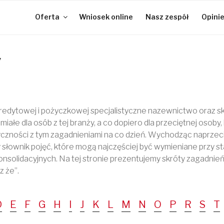
Oferta
Wniosek online
Nasz zespół
Opini
A
y
redytowej i pożyczkowej specjalistyczne nazewnictwo oraz s
miałe dla osób z tej branży, a co dopiero dla przeciętnej osoby,
styczności z tym zagadnieniami na co dzień. Wychodząc naprz
słownik pojęć, które mogą najczęściej być wymieniane przy st
nsolidacyjnych. Na tej stronie prezentujemy skróty zagadnień
z że”.
A
D
E
F
G
H
I
J
K
L
M
N
O
P
R
S
T