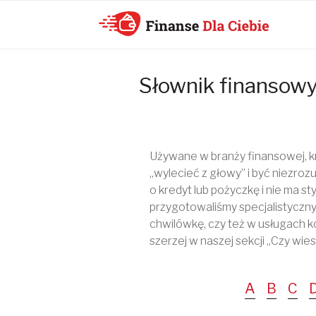
KONSOLIDACJ
Słownik finansow
CHWILÓWEK
ONLINE –
FINANSE DLA
Używane w branży finansowej, k
„wylecieć z głowy” i być niezrozu
CIEBIE –
o kredyt lub pożyczkę i nie ma 
SPŁATA
przygotowaliśmy specjalistyczny 
chwilówkę, czy też w usługach ko
CHWILÓWEK I
szerzej w naszej sekcji „Czy wies
KONSOLIDACJ
A
B
C
CHWILÓWEK