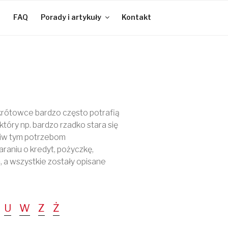
e
FAQ
Porady i artykuły
Kontakt
ZAPYTAJ
O KREDYT
krótowce bardzo często potrafią
 który np. bardzo rzadko stara się
eciw tym potrzebom
araniu o kredyt, pożyczkę,
, a wszystkie zostały opisane
U
W
Z
Ż