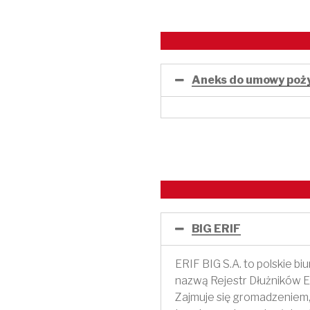
Aneks do umowy poż
BIG ERIF
ERIF BIG S.A. to polskie bi
nazwą Rejestr Dłużników E
Zajmuje się gromadzeniem,