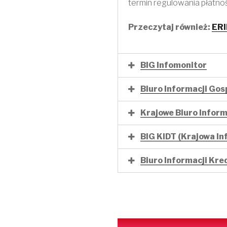
termin regulowania płatnoś
Przeczytaj również:
ERI
BIG Infomonitor
Biuro Informacji Gos
Krajowe Biuro Inform
BIG KIDT (Krajowa I
Biuro Informacji Kre