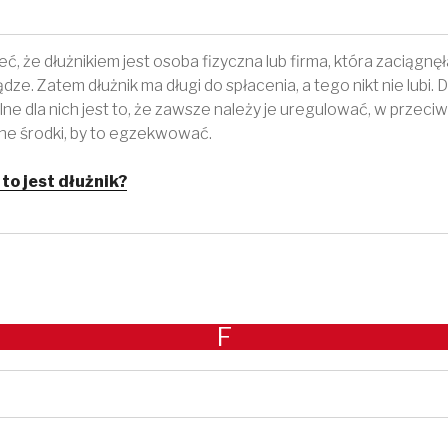
ć, że dłużnikiem jest osoba fizyczna lub firma, która zaciągnę
ądze. Zatem dłużnik ma długi do spłacenia, a tego nikt nie lubi.
ne dla nich jest to, że zawsze należy je uregulować, w przeci
żne środki, by to egzekwować.
 to jest dłużnik?
F