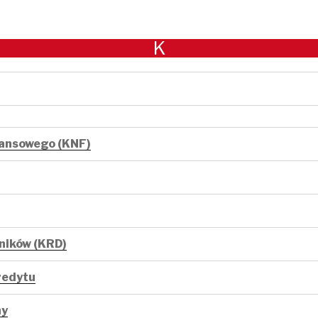
K
nansowego (KNF)
ników (KRD)
redytu
ny