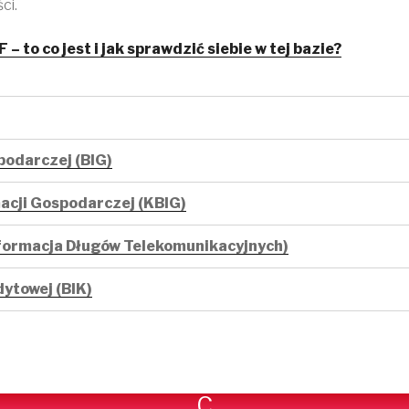
ci.
F – to co jest i jak sprawdzić siebie w tej bazie?
podarczej (BIG)
acji Gospodarczej (KBIG)
nformacja Długów Telekomunikacyjnych)
dytowej (BIK)
C