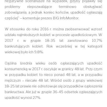
negatywne scenariusze na wypadek, gdyby pojawiły się
problemy niepozwalające terminowo obsługiwać
zobowiązania, a jednak koniec końców, upadłość ogłaszają
częściej” – komentuje prezes BIG InfoMonitor.
W stosunku do roku 2016 r. można zaobserwować wzrost
udziału najmłodszych kobiet w procesie upadłościowym. W
2017 r. w grupie 18-35 lat zanotowano 10,7%
bankrutujących kobiet. Rok wcześniej w tej kategorii
wiekowej było ich 9,8%.
Ogólna średnia wieku osób ogłaszających upadłość
konsumencką w 2017 r. oscyluje w granicy 48 lat. Przy czym
w przypadku kobiet to nieco ponad 48 lat, a w przypadku
mężczyzn – niecałe 48 lat. Wśród osób z grupy wiekowej
18-25 lat prawie nie odnotowuje się przypadków ogłoszenia
bankructwa. Ale już w grupie 36-45 odsetek ogłaszających
upadłość wynosi 27%.