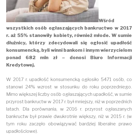
Wśród
wszystkich osób ogłaszających bankructwo w 2017
r. aż 55% stanowiły kobiety, również młode. W sumie
dłużnicy, którzy zdecydowali się ogłosić upadłość
konsumencką, byli winni bankom i innym wierzycielom
ponad 682 mln zł – donosi Biuro Informacji
Kredytowej.
W 2017 r. upadłość konsumencką ogłosiło 5471 osób, co
stanowi 24% wzrost w stosunku do roku poprzedniego.
Mimo większej liczby osób ogłaszających upadłość, w sumie
przyrost bankructw w 2017 r. był mniejszy, niż w poprzednich
latach. Dla porównania, w 2016 r. przyrost ogłaszanych
bankructw był prawie dwukrotnie większy, niż w 2015 r. (w
tym roku zaczęło obowiązywać bardziej liberalne prawo
upadłościowe).