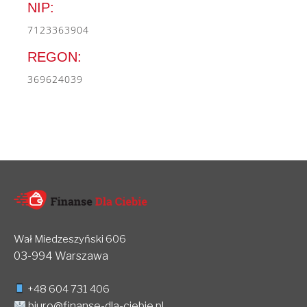
NIP:
7123363904
REGON:
369624039
Wał Miedzeszyński 606
03-994 Warszawa
+48 604 731 406
biuro@finanse-dla-ciebie.pl