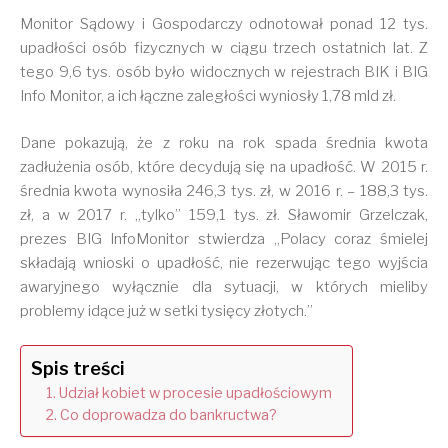
Monitor Sądowy i Gospodarczy odnotował ponad 12 tys.
upadłości osób fizycznych w ciągu trzech ostatnich lat. Z
tego 9,6 tys. osób było widocznych w rejestrach BIK i BIG
Info Monitor, a ich łączne zaległości wyniosły 1,78 mld zł.
Dane pokazują, że z roku na rok spada średnia kwota
zadłużenia osób, które decydują się na upadłość. W 2015 r.
średnia kwota wynosiła 246,3 tys. zł, w 2016 r. – 188,3 tys.
zł, a w 2017 r. „tylko” 159,1 tys. zł. Sławomir Grzelczak,
prezes BIG InfoMonitor stwierdza „Polacy coraz śmielej
składają wnioski o upadłość, nie rezerwując tego wyjścia
awaryjnego wyłącznie dla sytuacji, w których mieliby
problemy idące już w setki tysięcy złotych.”
Spis treści
Udział kobiet w procesie upadłościowym
Co doprowadza do bankructwa?