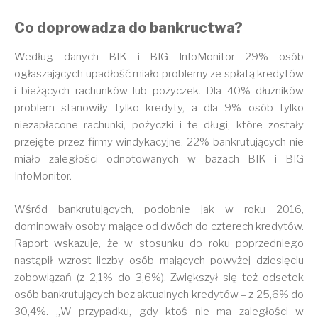
Co doprowadza do bankructwa?
Według danych BIK i BIG InfoMonitor 29% osób
ogłaszających upadłość miało problemy ze spłatą kredytów
i bieżących rachunków lub pożyczek. Dla 40% dłużników
problem stanowiły tylko kredyty, a dla 9% osób tylko
niezapłacone rachunki, pożyczki i te długi, które zostały
przejęte przez firmy windykacyjne. 22% bankrutujących nie
miało zaległości odnotowanych w bazach BIK i BIG
InfoMonitor.
Wśród bankrutujących, podobnie jak w roku 2016,
dominowały osoby mające od dwóch do czterech kredytów.
Raport wskazuje, że w stosunku do roku poprzedniego
nastąpił wzrost liczby osób mających powyżej dziesięciu
zobowiązań (z 2,1% do 3,6%). Zwiększył się też odsetek
osób bankrutujących bez aktualnych kredytów – z 25,6% do
30,4%. „W przypadku, gdy ktoś nie ma zaległości w