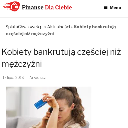
Menu
KONSOLIDACJA
CHWILÓWEK
SplataChwilowek.pl
»
Aktualności
»
Kobiety bankrutują
częściej niż mężczyźni
ONLINE – FINANSE
DLA CIEBIE –
Kobiety bankrutują częściej niż
SPŁATA
CHWILÓWEK I
mężczyźni
KONSOLIDACJA
CHWILÓWEK
17 lipca 2018
— Arkadiusz