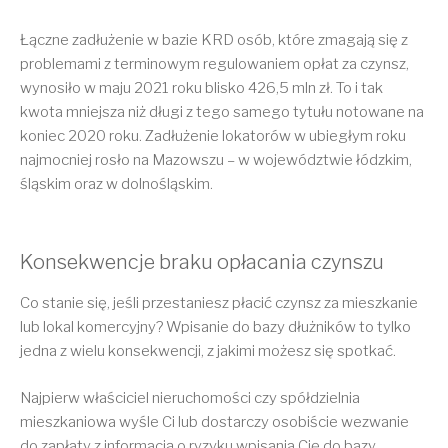
Łączne zadłużenie w bazie KRD osób, które zmagają się z
problemami z terminowym regulowaniem opłat za czynsz,
wynosiło w maju 2021 roku blisko 426,5 mln zł. To i tak
kwota mniejsza niż długi z tego samego tytułu notowane na
koniec 2020 roku. Zadłużenie lokatorów w ubiegłym roku
najmocniej rosło na Mazowszu – w województwie łódzkim,
śląskim oraz w dolnośląskim.
Konsekwencje braku opłacania czynszu
Co stanie się, jeśli przestaniesz płacić czynsz za mieszkanie
lub lokal komercyjny? Wpisanie do bazy dłużników to tylko
jedna z wielu konsekwencji, z jakimi możesz się spotkać.
Najpierw właściciel nieruchomości czy spółdzielnia
mieszkaniowa wyśle Ci lub dostarczy osobiście wezwanie
do zapłaty z informacją o ryzyku wpisania Cię do bazy