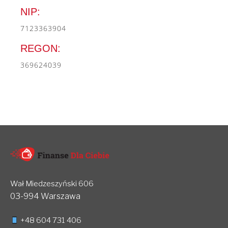
NIP:
7123363904
REGON:
369624039
Wał Miedzeszyński 606
03-994 Warszawa
+48 604 731 406