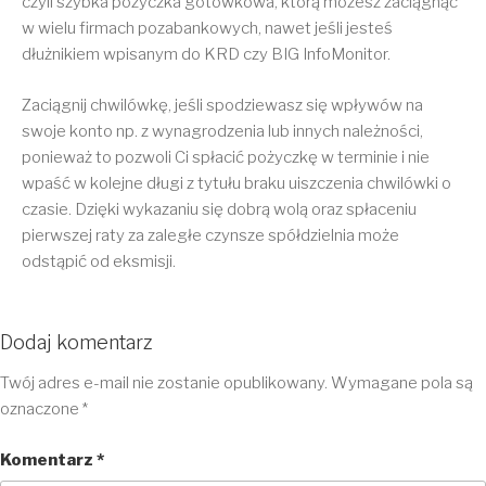
czyli szybka pożyczka gotówkowa, którą możesz zaciągnąć
w wielu firmach pozabankowych, nawet jeśli jesteś
dłużnikiem wpisanym do KRD czy BIG InfoMonitor.
Zaciągnij chwilówkę, jeśli spodziewasz się wpływów na
swoje konto np. z wynagrodzenia lub innych należności,
ponieważ to pozwoli Ci spłacić pożyczkę w terminie i nie
wpaść w kolejne długi z tytułu braku uiszczenia chwilówki o
czasie. Dzięki wykazaniu się dobrą wolą oraz spłaceniu
pierwszej raty za zaległe czynsze spółdzielnia może
odstąpić od eksmisji.
Dodaj komentarz
Twój adres e-mail nie zostanie opublikowany.
Wymagane pola są
oznaczone
*
Komentarz
*