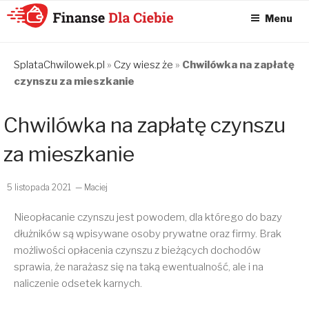
Menu
KONSOLIDACJA
CHWILÓWEK
SplataChwilowek.pl
»
Czy wiesz że
»
Chwilówka na zapłatę
czynszu za mieszkanie
ONLINE – FINANSE
DLA CIEBIE –
Chwilówka na zapłatę czynszu
SPŁATA
CHWILÓWEK I
za mieszkanie
KONSOLIDACJA
CHWILÓWEK
5 listopada 2021
— Maciej
Nieopłacanie czynszu jest powodem, dla którego do bazy
dłużników są wpisywane osoby prywatne oraz firmy. Brak
możliwości opłacenia czynszu z bieżących dochodów
sprawia, że narażasz się na taką ewentualność, ale i na
naliczenie odsetek karnych.