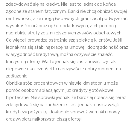
zdecydować się na kredyt. Nie jest to jednak do końca
zgodne ze stanem fatycznym. Banki nie chcą obniżać swojej
rentowności, a że mogą (w pewnych granicach) podwyższać
wysokość marż oraz opłat dodatkowych, z ich pomocą
nadrabiają straty ze zmniejszonych zysków odsetkowych.
Co więcej, prowadzą ostrożniejszą selekcję klientów. Jeśli
jednak ma się stabilną pracę na umowę i dobrą zdolność oraz
wiarygodność kredytową, można oczywiście znaleźć
korzystną ofertę. Warto jednak się zastanowić, czy tak
niepewne okoliczności to rzeczywiście dobry moment na
zadłużenie.
Obniżka stóp procentowych w niewielkim stopniu może
pomóc osobom spłacającym już kredyty gotówkowe i
hipoteczne. Nie sprawiła jednak, że bardziej opłaca się teraz
zdecydować się na zadłużenie. Jeśli jednak musisz wziąć
kredyt czy pożyczkę, dokładnie sprawdź warunki umowy
oraz wybierz najkorzystniejszą ofertę!