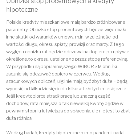
Obniżka stóp procentowych a kredyty
hipoteczne
Polskie kredyty mieszkaniowe mają bardzo zróżnicowane
parametry. Obniżka stóp procentowych będzie więc miała
inne skutki od warunków umowy, m.in. w zależności od
wartości długu, okresu spłaty, prowizji oraz marży. Z tego
względu obniżka rat będzie odczuwalna dopiero po upływie
określonego okresu, ustalonego przez stopę referencyjną.
W przypadku najpopularniejszego WIBOR 3M obniżki
zacznie się odczuwać dopiero w czerwcu. Według
szacunkowych obliczeń, ulgi nie mają być zbyt duże – będą
wynosić od kilkudziesięciu do kilkuset złotych miesięcznie.
Jeśli kredytobiorca stracił pracę lub znaczną część
dochodów, rata mniejsza o tak niewielką kwotę będzie w
pewnym stopniu łatwiejsza do spłacenia, ale nie jest to zbyt
duża różnica.
Według badań, kredyty hipoteczne mimo pandemii nadal