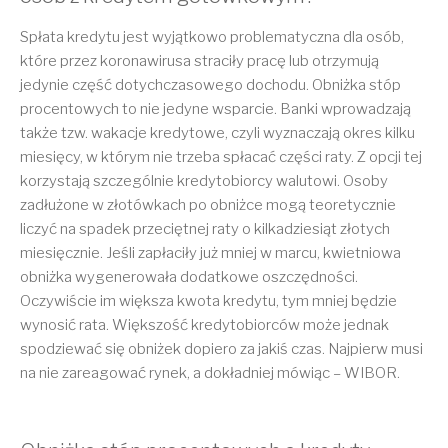
Spłata kredytu jest wyjątkowo problematyczna dla osób,
które przez koronawirusa straciły pracę lub otrzymują
jedynie część dotychczasowego dochodu. Obniżka stóp
procentowych to nie jedyne wsparcie. Banki wprowadzają
także tzw. wakacje kredytowe, czyli wyznaczają okres kilku
miesięcy, w którym nie trzeba spłacać części raty. Z opcji tej
korzystają szczególnie kredytobiorcy walutowi. Osoby
zadłużone w złotówkach po obniżce mogą teoretycznie
liczyć na spadek przeciętnej raty o kilkadziesiąt złotych
miesięcznie. Jeśli zapłaciły już mniej w marcu, kwietniowa
obniżka wygenerowała dodatkowe oszczędności.
Oczywiście im większa kwota kredytu, tym mniej będzie
wynosić rata. Większość kredytobiorców może jednak
spodziewać się obniżek dopiero za jakiś czas. Najpierw musi
na nie zareagować rynek, a dokładniej mówiąc – WIBOR.