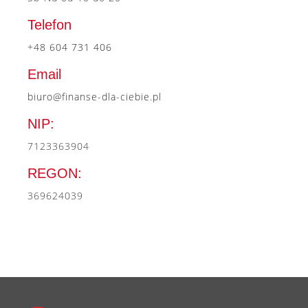
Telefon
+48 604 731 406
Email
biuro@finanse-dla-ciebie.pl
NIP:
7123363904
REGON:
369624039