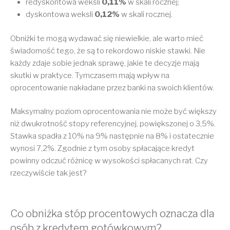
redyskontowa weksli
0,11%
w skali rocznej;
dyskontowa weksli
0,12%
w skali rocznej.
Obniżki te mogą wydawać się niewielkie, ale warto mieć
świadomość tego, że są to rekordowo niskie stawki. Nie
każdy zdaje sobie jednak sprawę, jakie te decyzje mają
skutki w praktyce. Tymczasem mają wpływ na
oprocentowanie nakładane przez banki na swoich klientów.
Maksymalny poziom oprocentowania nie może być większy
niż dwukrotność stopy referencyjnej, powiększonej o 3,5%.
Stawka spadła z 10% na 9% następnie na 8% i ostatecznie
wynosi 7,2%. Zgodnie z tym osoby spłacające kredyt
powinny odczuć różnicę w wysokości spłacanych rat. Czy
rzeczywiście tak jest?
Co obniżka stóp procentowych oznacza dla
osób z kredytem gotówkowym?