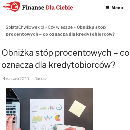
Menu
KONSOLIDACJA
CHWILÓWEK
SplataChwilowek.pl
»
Czy wiesz że
»
Obniżka stóp
procentowych – co oznacza dla kredytobiorców?
ONLINE – FINANSE
DLA CIEBIE –
Obniżka stóp procentowych – co
SPŁATA
CHWILÓWEK I
oznacza dla kredytobiorców?
KONSOLIDACJA
CHWILÓWEK
4 czerwca 2020
— Dariusz