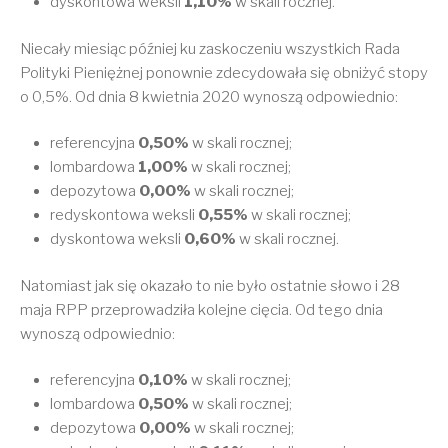
dyskontowa weksli
1,10%
w skali rocznej.
Niecały miesiąc później ku zaskoczeniu wszystkich Rada
Polityki Pieniężnej ponownie zdecydowała się obniżyć stopy
o 0,5%. Od dnia 8 kwietnia 2020 wynoszą odpowiednio:
referencyjna
0,50%
w skali rocznej;
lombardowa
1,00%
w skali rocznej;
depozytowa
0,00%
w skali rocznej;
redyskontowa weksli
0,55%
w skali rocznej;
dyskontowa weksli
0,60%
w skali rocznej.
Natomiast jak się okazało to nie było ostatnie słowo i 28
maja RPP przeprowadziła kolejne cięcia. Od tego dnia
wynoszą odpowiednio:
referencyjna
0,10%
w skali rocznej;
lombardowa
0,50%
w skali rocznej;
depozytowa
0,00%
w skali rocznej;