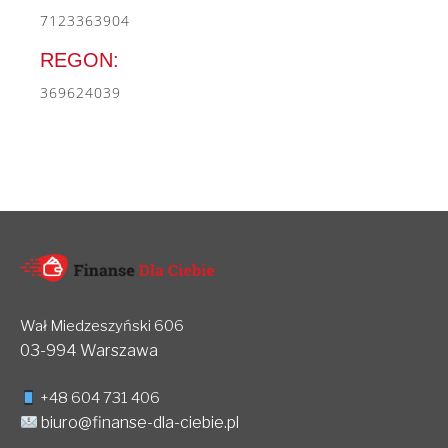
7123363904
REGON:
369624039
Wał Miedzeszyński 606
03-994 Warszawa
+48 604 731 406
biuro@finanse-dla-ciebie.pl