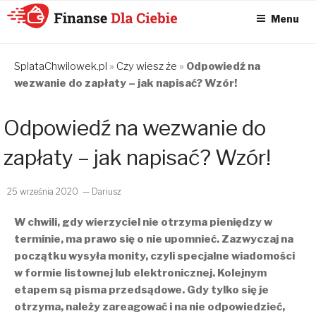
Menu
KONSOLIDACJA
CHWILÓWEK
SplataChwilowek.pl
»
Czy wiesz że
»
Odpowiedź na
wezwanie do zapłaty – jak napisać? Wzór!
ONLINE – FINANSE
DLA CIEBIE –
Odpowiedź na wezwanie do
SPŁATA
CHWILÓWEK I
zapłaty – jak napisać? Wzór!
KONSOLIDACJA
CHWILÓWEK
25 września 2020
— Dariusz
W chwili, gdy wierzyciel nie otrzyma pieniędzy w
terminie, ma prawo się o nie upomnieć. Zazwyczaj na
początku wysyła monity, czyli specjalne wiadomości
w formie listownej lub elektronicznej. Kolejnym
etapem są pisma przedsądowe. Gdy tylko się je
otrzyma, należy zareagować i na nie odpowiedzieć,