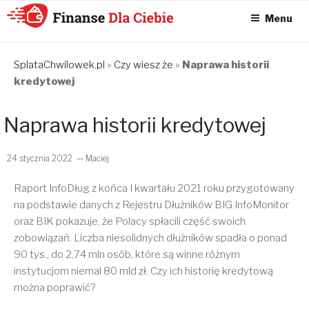
Menu
KONSOLIDACJA
CHWILÓWEK
SplataChwilowek.pl
»
Czy wiesz że
»
Naprawa historii
kredytowej
ONLINE – FINANSE
DLA CIEBIE –
Naprawa historii kredytowej
SPŁATA
CHWILÓWEK I
24 stycznia 2022
— Maciej
KONSOLIDACJA
CHWILÓWEK
Raport InfoDług z końca I kwartału 2021 roku przygotowany
na podstawie danych z Rejestru Dłużników BIG InfoMonitor
oraz BIK pokazuje, że Polacy spłacili część swoich
zobowiązań. Liczba niesolidnych dłużników spadła o ponad
90 tys., do 2,74 mln osób, które są winne różnym
instytucjom niemal 80 mld zł. Czy ich historię kredytową
można poprawić?