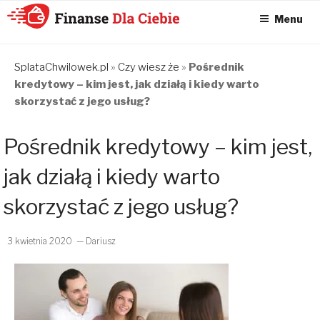
Menu
KONSOLIDACJA
CHWILÓWEK
SplataChwilowek.pl
»
Czy wiesz że
»
Pośrednik
kredytowy – kim jest, jak działą i kiedy warto
ONLINE – FINANSE
skorzystać z jego usług?
DLA CIEBIE –
SPŁATA
Pośrednik kredytowy – kim jest,
CHWILÓWEK I
jak działą i kiedy warto
KONSOLIDACJA
CHWILÓWEK
skorzystać z jego usług?
3 kwietnia 2020
— Dariusz