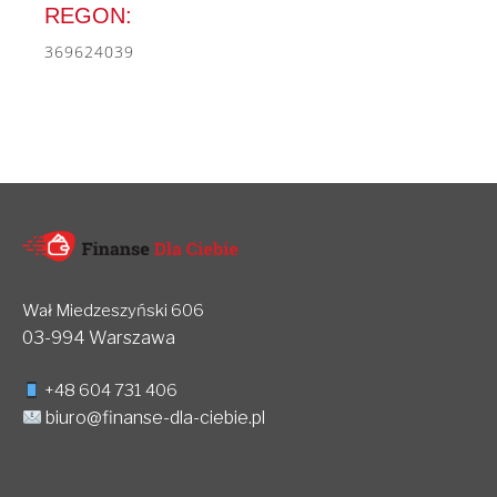
REGON:
369624039
Wał Miedzeszyński 606
03-994 Warszawa
+48 604 731 406
biuro@finanse-dla-ciebie.pl