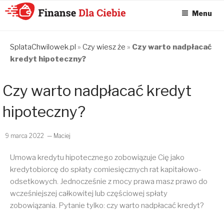
Menu
KONSOLIDACJA
CHWILÓWEK
SplataChwilowek.pl
»
Czy wiesz że
»
Czy warto nadpłacać
kredyt hipoteczny?
ONLINE – FINANSE
DLA CIEBIE –
Czy warto nadpłacać kredyt
SPŁATA
CHWILÓWEK I
hipoteczny?
KONSOLIDACJA
CHWILÓWEK
9 marca 2022
— Maciej
Umowa kredytu hipotecznego zobowiązuje Cię jako
kredytobiorcę do spłaty comiesięcznych rat kapitałowo-
odsetkowych. Jednocześnie z mocy prawa masz prawo do
wcześniejszej całkowitej lub częściowej spłaty
zobowiązania. Pytanie tylko: czy warto nadpłacać kredyt?