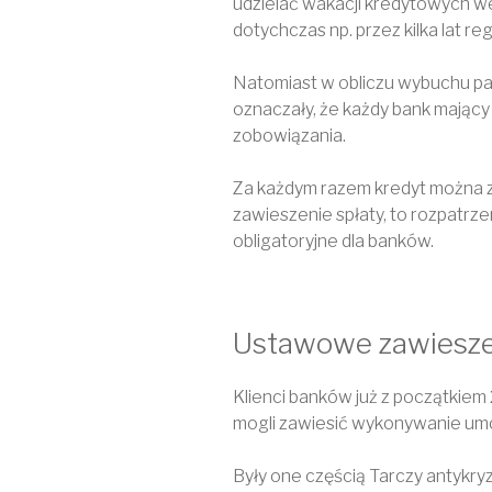
udzielać wakacji kredytowych wed
dotychczas np. przez kilka lat regu
Natomiast w obliczu wybuchu p
oznaczały, że każdy bank mający
zobowiązania.
Za każdym razem kredyt można z
zawieszenie spłaty, to rozpatrz
obligatoryjne dla banków.
Ustawowe zawieszen
Klienci banków już z początkiem
mogli zawiesić wykonywanie umo
Były one częścią Tarczy antykryz