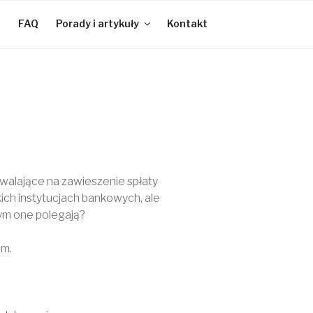
e
FAQ
Porady i artykuły
Kontakt
ZAPYTAJ
O KREDYT
walające na zawieszenie spłaty
ich instytucjach bankowych, ale
ym one polegają?
zm.