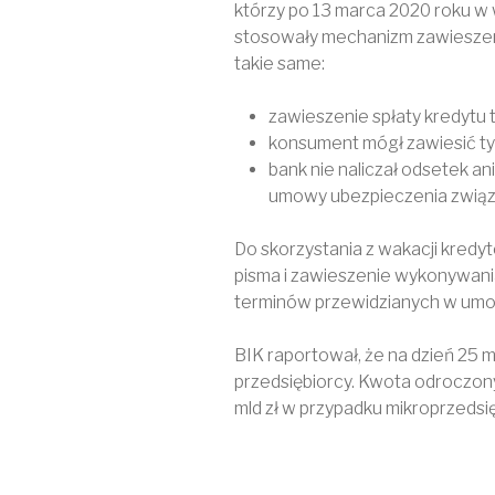
którzy po 13 marca 2020 roku w w
stosowały mechanizm zawieszen
takie same:
zawieszenie spłaty kredytu 
konsument mógł zawiesić ty
bank nie naliczał odsetek an
umowy ubezpieczenia związ
Do skorzystania z wakacji kredy
pisma i zawieszenie wykonywania
terminów przewidzianych w umow
BIK raportował, że na dzień 25 
przedsiębiorcy. Kwota odroczony
mld zł w przypadku mikroprzedsię