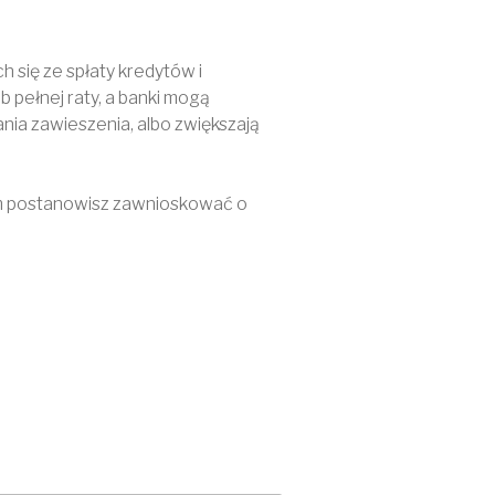
 się ze spłaty kredytów i
 pełnej raty, a banki mogą
nia zawieszenia, albo zwiększają
nim postanowisz zawnioskować o