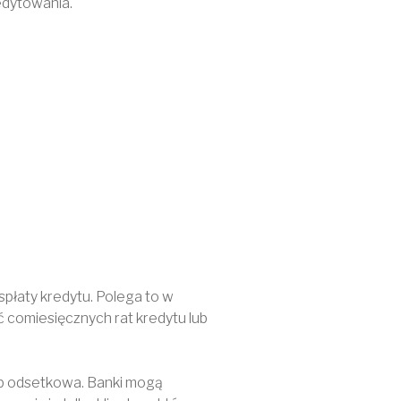
edytowania.
płaty kredytu. Polega to w
ać comiesięcznych rat kredytu lub
ub odsetkowa. Banki mogą