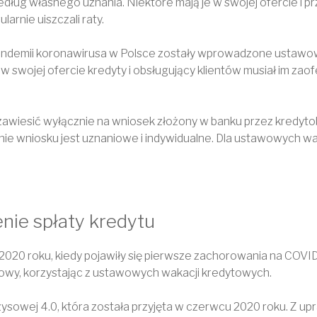
ług własnego uznania. Niektóre mają je w swojej ofercie i przy
larnie uiszczali raty.
andemii koronawirusa w Polsce zostały wprowadzone ustawo
 w swojej ofercie kredyty i obsługujący klientów musiał im za
awiesić wyłącznie na wniosek złożony w banku przez kredytob
enie wniosku jest uznaniowe i indywidualne. Dla ustawowych w
ie spłaty kredytu
 2020 roku, kiedy pojawiły się pierwsze zachorowania na COVID
wy, korzystając z ustawowych wakacji kredytowych.
ysowej 4.0, która została przyjęta w czerwcu 2020 roku. Z upr