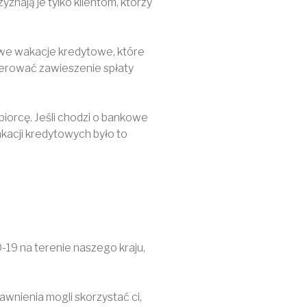
znają je tylko klientom, którzy
we wakacje kredytowe, które
oferować zawieszenie spłaty
iorcę. Jeśli chodzi o bankowe
akacji kredytowych było to
-19 na terenie naszego kraju,
awnienia mogli skorzystać ci,