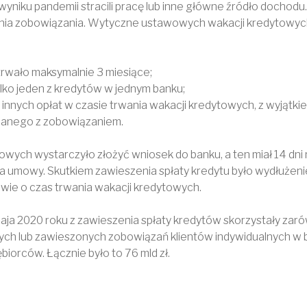
yniku pandemii stracili pracę lub inne główne źródło dochodu.
ia zobowiązania. Wytyczne ustawowych wakacji kredytowych
trwało maksymalnie 3 miesiące;
lko jeden z kredytów w jednym banku;
i innych opłat w czasie trwania wakacji kredytowych, z wyjątkie
anego z zobowiązaniem.
towych wystarczyło złożyć wniosek do banku, a ten miał 14 dni
 umowy. Skutkiem zawieszenia spłaty kredytu było wydłużenie
ie o czas trwania wakacji kredytowych.
maja 2020 roku z zawieszenia spłaty kredytów skorzystały zaró
ch lub zawieszonych zobowiązań klientów indywidualnych w baz
biorców. Łącznie było to 76 mld zł.