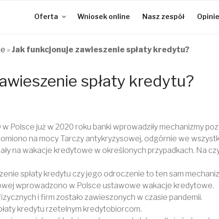
Oferta
Wniosek online
Nasz zespół
Opini
A
że
»
Jak funkcjonuje zawieszenie spłaty kredytu?
zawieszenie spłaty kredytu?
w Polsce już w 2020 roku banki wprowadziły mechanizmy poz
homiono na mocy Tarczy antykryzysowej, odgórnie we wszystk
ały na wakacje kredytowe w określonych przypadkach. Na cz
enie spłaty kredytu czy jego odroczenie to ten sam mechani
sowej wprowadzono w Polsce ustawowe wakacje kredytowe.
A
fizycznych i firm zostało zawieszonych w czasie pandemii.
płaty kredytu rzetelnym kredytobiorcom.