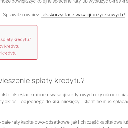
może powiększyć kolejne spłacane raty lub wydłużyć okres kr
Sprawdź również:
Jak skorzystać z wakacji pożyczkowych?
spłaty kredytu?
ty kredytu
 kredytu
ieszenie spłaty kredytu?
 także określane mianem wakacji kredytowych czy odroczenia s
ny okres – od jednego do kilku miesięcy – klient nie musi spłac
ałe raty kapitałowo-odsetkowe, jak i ich część kapitałowa l