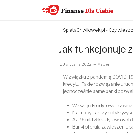
KONSOLIDACJ
SplataChwilowek.pl
»
Czy wiesz 
CHWILÓWEK
Jak funkcjonuje 
ONLINE –
FINANSE DLA
28 stycznia 2022
— Maciej
CIEBIE –
W związku z pandemią COVID-19 
kredytu. Takie rozwiązanie uruc
SPŁATA
jednocześnie same banki pozwal
CHWILÓWEK I
Wakacje kredytowe, zawiesz
Na mocy Tarczy antykryzy
KONSOLIDACJ
Aż 76 mld zł kredytów osób 
Banki oferują zawieszenie s
CHWILÓWEK