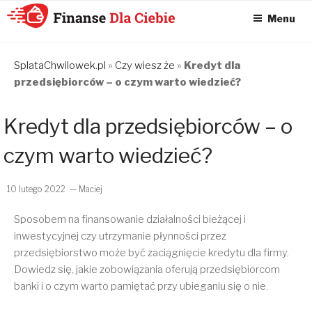
Menu
KONSOLIDACJA
CHWILÓWEK
SplataChwilowek.pl
»
Czy wiesz że
»
Kredyt dla
przedsiębiorców – o czym warto wiedzieć?
ONLINE – FINANSE
DLA CIEBIE –
Kredyt dla przedsiębiorców – o
SPŁATA
CHWILÓWEK I
czym warto wiedzieć?
KONSOLIDACJA
CHWILÓWEK
10 lutego 2022
— Maciej
Sposobem na finansowanie działalności bieżącej i
inwestycyjnej czy utrzymanie płynności przez
przedsiębiorstwo może być zaciągnięcie kredytu dla firmy.
Dowiedz się, jakie zobowiązania oferują przedsiębiorcom
banki i o czym warto pamiętać przy ubieganiu się o nie.