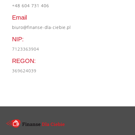
+48 604 731 406
Email
biuro@finanse-dla-ciebie.pl
NIP:
7123363904
REGON:
369624039