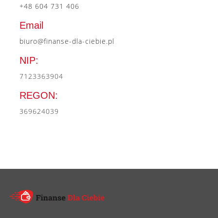
+48 604 731 406
Email
biuro@finanse-dla-ciebie.pl
NIP:
7123363904
REGON:
369624039