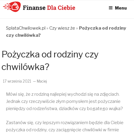
Menu
KONSOLIDACJA
CHWILÓWEK
SplataChwilowek.pl
»
Czy wiesz że
»
Pożyczka od rodziny
czy chwilówka?
ONLINE – FINANSE
DLA CIEBIE –
Pożyczka od rodziny czy
SPŁATA
CHWILÓWEK I
chwilówka?
KONSOLIDACJA
CHWILÓWEK
17 września 2021
— Maciej
Mówi się, że z rodziną najlepiej wychodzi się na zdjęciach.
Jednak czy rzeczywiście złym pomysłem jest pożyczanie
pieniędzy od rodzeństwa, dziadków czy bogatego wujka?
Zastanów się, czy lepszym rozwiązaniem będzie dla Ciebie
pożyczka od rodziny, czy zaciągnięcie chwilówki w firmie