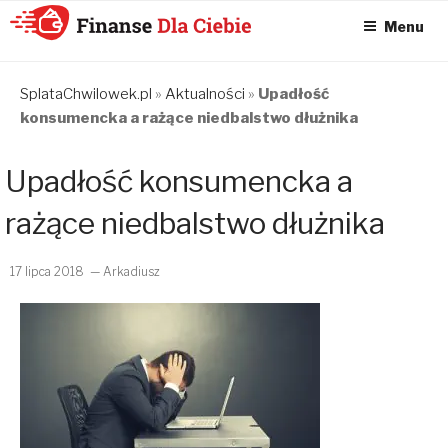
Menu
KONSOLIDACJA
CHWILÓWEK
SplataChwilowek.pl
»
Aktualności
»
Upadłość
konsumencka a rażące niedbalstwo dłużnika
ONLINE – FINANSE
DLA CIEBIE –
Upadłość konsumencka a
SPŁATA
CHWILÓWEK I
rażące niedbalstwo dłużnika
KONSOLIDACJA
CHWILÓWEK
17 lipca 2018
— Arkadiusz