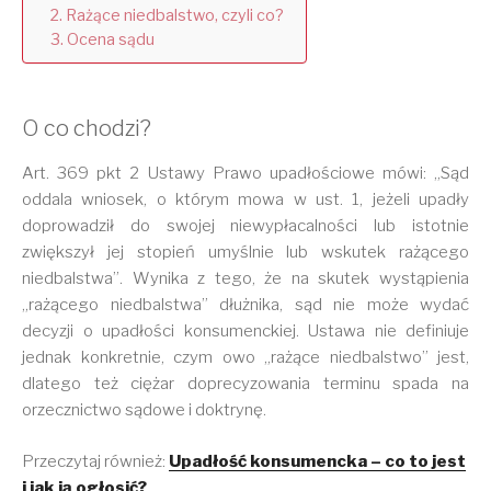
Rażące niedbalstwo, czyli co?
Ocena sądu
O co chodzi?
Art. 369 pkt 2 Ustawy Prawo upadłościowe mówi: „Sąd
oddala wniosek, o którym mowa w ust. 1, jeżeli upadły
doprowadził do swojej niewypłacalności lub istotnie
zwiększył jej stopień umyślnie lub wskutek rażącego
niedbalstwa”. Wynika z tego, że na skutek wystąpienia
„rażącego niedbalstwa” dłużnika, sąd nie może wydać
decyzji o upadłości konsumenckiej. Ustawa nie definiuje
jednak konkretnie, czym owo „rażące niedbalstwo” jest,
dlatego też ciężar doprecyzowania terminu spada na
orzecznictwo sądowe i doktrynę.
Przeczytaj również:
Upadłość konsumencka – co to jest
i jak ją ogłosić?