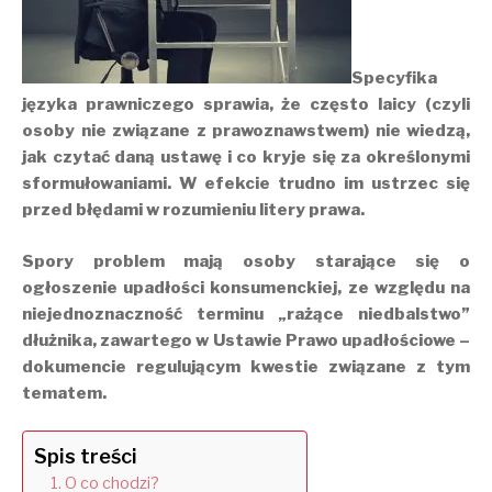
Specyfika
języka prawniczego sprawia, że często laicy (czyli
osoby nie związane z prawoznawstwem) nie wiedzą,
jak czytać daną ustawę i co kryje się za określonymi
sformułowaniami. W efekcie trudno im ustrzec się
przed błędami w rozumieniu litery prawa.
Spory problem mają osoby starające się o
ogłoszenie upadłości konsumenckiej, ze względu na
niejednoznaczność terminu „rażące niedbalstwo”
dłużnika, zawartego w Ustawie Prawo upadłościowe –
dokumencie regulującym kwestie związane z tym
tematem.
Spis treści
O co chodzi?