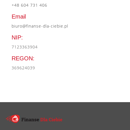
+48 604 731 406
Email
biuro@finanse-dla-ciebie.pl
NIP:
7123363904
REGON:
369624039