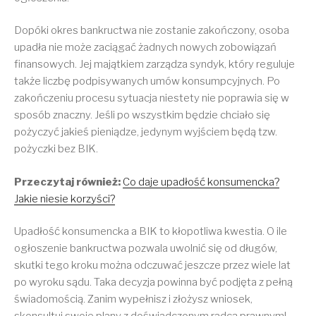
Dopóki okres bankructwa nie zostanie zakończony, osoba
upadła nie może zaciągać żadnych nowych zobowiązań
finansowych. Jej majątkiem zarządza syndyk, który reguluje
także liczbę podpisywanych umów konsumpcyjnych. Po
zakończeniu procesu sytuacja niestety nie poprawia się w
sposób znaczny. Jeśli po wszystkim będzie chciało się
pożyczyć jakieś pieniądze, jedynym wyjściem będą tzw.
pożyczki bez BIK.
Przeczytaj również:
Co daje upadłość konsumencka?
Jakie niesie korzyści?
Upadłość konsumencka a BIK to kłopotliwa kwestia. O ile
ogłoszenie bankructwa pozwala uwolnić się od długów,
skutki tego kroku można odczuwać jeszcze przez wiele lat
po wyroku sądu. Taka decyzja powinna być podjęta z pełną
świadomością. Zanim wypełnisz i złożysz wniosek,