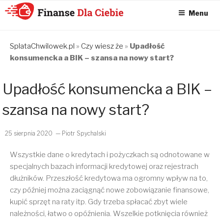
Menu
KONSOLIDACJA
CHWILÓWEK
SplataChwilowek.pl
»
Czy wiesz że
»
Upadłość
konsumencka a BIK – szansa na nowy start?
ONLINE – FINANSE
DLA CIEBIE –
Upadłość konsumencka a BIK –
SPŁATA
CHWILÓWEK I
szansa na nowy start?
KONSOLIDACJA
CHWILÓWEK
25 sierpnia 2020
— Piotr Spychalski
Wszystkie dane o kredytach i pożyczkach są odnotowane w
specjalnych bazach informacji kredytowej oraz rejestrach
dłużników. Przeszłość kredytowa ma ogromny wpływ na to,
czy później można zaciągnąć nowe zobowiązanie finansowe,
kupić sprzęt na raty itp. Gdy trzeba spłacać zbyt wiele
należności, łatwo o opóźnienia. Wszelkie potknięcia również