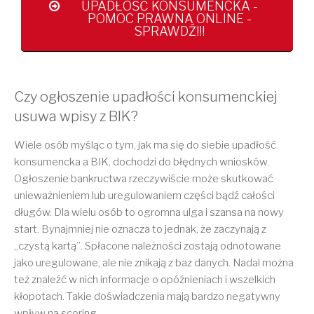
UPADŁOŚĆ KONSUMENCKA -
POMOC PRAWNA ONLINE -
SPRAWDŹ!!!
Czy ogłoszenie upadłości konsumenckiej
usuwa wpisy z BIK?
Wiele osób myśląc o tym, jak ma się do siebie upadłość
konsumencka a BIK, dochodzi do błędnych wniosków.
Ogłoszenie bankructwa rzeczywiście może skutkować
unieważnieniem lub uregulowaniem części bądź całości
długów. Dla wielu osób to ogromna ulga i szansa na nowy
start. Bynajmniej nie oznacza to jednak, że zaczynają z
„czystą kartą”. Spłacone należności zostają odnotowane
jako uregulowane, ale nie znikają z baz danych. Nadal można
też znaleźć w nich informacje o opóźnieniach i wszelkich
kłopotach. Takie doświadczenia mają bardzo negatywny
wpływ na scoring.